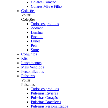
Colares Coração
Colares Mãe e Filho
Coleções
Voltar
Coleções
Todos os produtos
Zodíaco
Lumina
Encanto
Lunea
Pets
Sorte
Conjuntos
Kits
Lançamentos
Mais Vendidos
Personalizados
Pulseiras
Voltar
Pulseiras
Todos os produtos
Pulseiras Rivieras
Pulseiras Coração
Pulseiras Braceletes
Pulseiras Personalizados