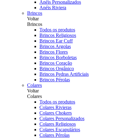
Anéis Personalizados
Anéis Riviera
Brincos
Voltar
Brincos
Todos os produtos
Brincos Religiosos
Brincos Ear Cuff
Brincos Argolas
Brincos Flores
Brincos Borboletas
Brincos Coração
Brincos Orgânico
Brincos Pedras Artificiais
Brincos Pérolas
Colares
Voltar
Colares
Todos os produtos
Colares Rivieras
Colares Chokers
Colares Personalizados
Colares Religiosos
Colares Escapulários
Colares Pérolas