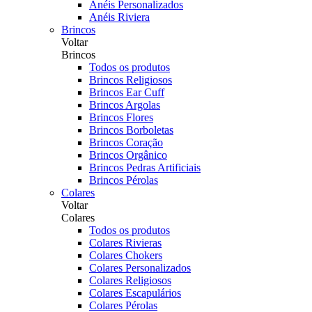
Anéis Personalizados
Anéis Riviera
Brincos
Voltar
Brincos
Todos os produtos
Brincos Religiosos
Brincos Ear Cuff
Brincos Argolas
Brincos Flores
Brincos Borboletas
Brincos Coração
Brincos Orgânico
Brincos Pedras Artificiais
Brincos Pérolas
Colares
Voltar
Colares
Todos os produtos
Colares Rivieras
Colares Chokers
Colares Personalizados
Colares Religiosos
Colares Escapulários
Colares Pérolas