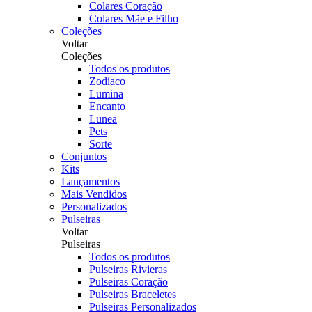
Colares Coração
Colares Mãe e Filho
Coleções
Voltar
Coleções
Todos os produtos
Zodíaco
Lumina
Encanto
Lunea
Pets
Sorte
Conjuntos
Kits
Lançamentos
Mais Vendidos
Personalizados
Pulseiras
Voltar
Pulseiras
Todos os produtos
Pulseiras Rivieras
Pulseiras Coração
Pulseiras Braceletes
Pulseiras Personalizados