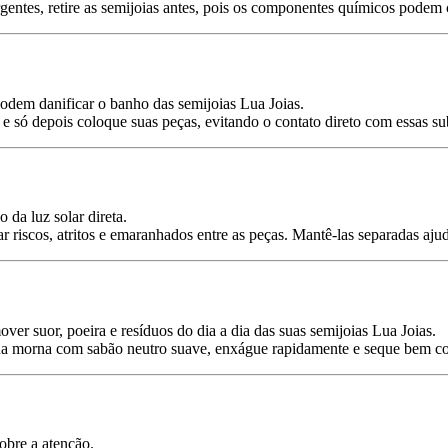
entes, retire as semijoias antes, pois os componentes químicos podem
podem danificar o banho das semijoias Lua Joias.
e só depois coloque suas peças, evitando o contato direto com essas su
 da luz solar direta.
r riscos, atritos e emaranhados entre as peças. Mantê-las separadas ajud
er suor, poeira e resíduos do dia a dia das suas semijoias Lua Joias.
gua morna com sabão neutro suave, enxágue rapidamente e seque bem 
obre a atenção.