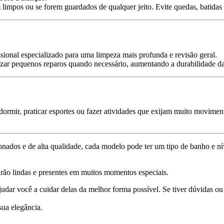
mpos ou se forem guardados de qualquer jeito. Evite quedas, batidas e 
sional especializado para uma limpeza mais profunda e revisão geral.
alizar pequenos reparos quando necessário, aumentando a durabilidade da
e dormir, praticar esportes ou fazer atividades que exijam muito movimen
nados e de alta qualidade, cada modelo pode ter um tipo de banho e nív
arão lindas e presentes em muitos momentos especiais.
dar você a cuidar delas da melhor forma possível. Se tiver dúvidas ou 
sua elegância.