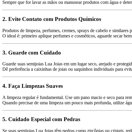
Sempre que for lavar as mãos ou manusear produtos com água e deterg
2. Evite Contato com Produtos Químicos
Produtos de limpeza, perfumes, cremes, sprays de cabelo e similares 
O ideal é: primeiro aplique perfumes e cosméticos, aguarde secar bem 
3. Guarde com Cuidado
Guarde suas semijoias Lua Joias em um lugar seco, arejado e protegido
Dê preferência a caixinhas de joias ou saquinhos individuais para evita
4. Faça Limpezas Suaves
A limpeza regular é fundamental. Use um pano macio e seco para remov
Quando precisar de uma limpeza um pouco mais profunda, utilize á
5. Cuidado Especial com Pedras
Se suas semijoias Lua Joias têm pedras como zircônias ou cristais, red