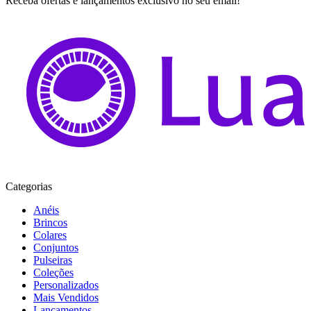
Receba ofertas e lançamentos exclusivo no seu email!
Categorias
Anéis
Brincos
Colares
Conjuntos
Pulseiras
Coleções
Personalizados
Mais Vendidos
Lançamentos