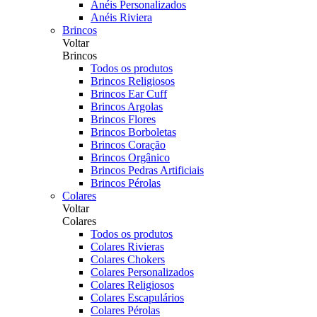
Anéis Personalizados
Anéis Riviera
Brincos
Voltar
Brincos
Todos os produtos
Brincos Religiosos
Brincos Ear Cuff
Brincos Argolas
Brincos Flores
Brincos Borboletas
Brincos Coração
Brincos Orgânico
Brincos Pedras Artificiais
Brincos Pérolas
Colares
Voltar
Colares
Todos os produtos
Colares Rivieras
Colares Chokers
Colares Personalizados
Colares Religiosos
Colares Escapulários
Colares Pérolas