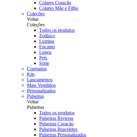
Colares Coração
Colares Mãe e Filho
Coleções
Voltar
Coleções
Todos os produtos
Zodíaco
Lumina
Encanto
Lunea
Pets
Sorte
Conjuntos
Kits
Lançamentos
Mais Vendidos
Personalizados
Pulseiras
Voltar
Pulseiras
Todos os produtos
Pulseiras Rivieras
Pulseiras Coração
Pulseiras Braceletes
Pulseiras Personalizados