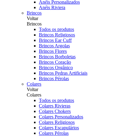
Anéis Personalizados
Anéis Riviera
Brincos
Voltar
Brincos
Todos os produtos
Brincos Religiosos
Brincos Ear Cuff
Brincos Argolas
Brincos Flores
Brincos Borboletas
Brincos Coração
Brincos Orgânico
Brincos Pedras Artificiais
Brincos Pérolas
Colares
Voltar
Colares
Todos os produtos
Colares Rivieras
Colares Chokers
Colares Personalizados
Colares Religiosos
Colares Escapulários
Colares Pérolas