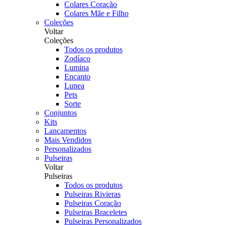
Colares Coração
Colares Mãe e Filho
Coleções
Voltar
Coleções
Todos os produtos
Zodíaco
Lumina
Encanto
Lunea
Pets
Sorte
Conjuntos
Kits
Lançamentos
Mais Vendidos
Personalizados
Pulseiras
Voltar
Pulseiras
Todos os produtos
Pulseiras Rivieras
Pulseiras Coração
Pulseiras Braceletes
Pulseiras Personalizados